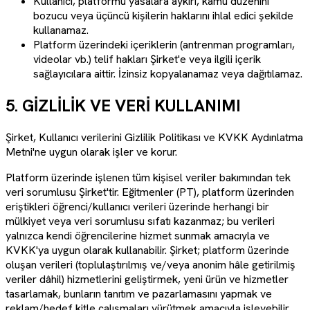
Kullanıcı, platformu yasalara aykırı, kamu düzenini
bozucu veya üçüncü kişilerin haklarını ihlal edici şekilde
kullanamaz.
Platform üzerindeki içeriklerin (antrenman programları,
videolar vb.) telif hakları Şirket'e veya ilgili içerik
sağlayıcılara aittir. İzinsiz kopyalanamaz veya dağıtılamaz.
5. GİZLİLİK VE VERİ KULLANIMI
Şirket, Kullanıcı verilerini Gizlilik Politikası ve KVKK Aydınlatma
Metni'ne uygun olarak işler ve korur.
Platform üzerinde işlenen tüm kişisel veriler bakımından tek
veri sorumlusu Şirket'tir. Eğitmenler (PT), platform üzerinden
eriştikleri öğrenci/kullanıcı verileri üzerinde herhangi bir
mülkiyet veya veri sorumlusu sıfatı kazanmaz; bu verileri
yalnızca kendi öğrencilerine hizmet sunmak amacıyla ve
KVKK'ya uygun olarak kullanabilir. Şirket; platform üzerinde
oluşan verileri (toplulaştırılmış ve/veya anonim hâle getirilmiş
veriler dâhil) hizmetlerini geliştirmek, yeni ürün ve hizmetler
tasarlamak, bunların tanıtım ve pazarlamasını yapmak ve
reklam/hedef kitle çalışmaları yürütmek amacıyla işleyebilir.